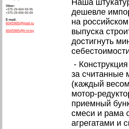
Наша штукату
Viber:
дешевле импор
+375-29-604-59-95
+375-29-656-05-69
на российском
E-mail:
6045995@mail.ru
выпуска строи
6045995@h-m.by
достигнуть ми
себестоимости
- Конструкция
за считанные 
(каждый весом
мотор-редукто
приемный бунк
смеси и рама 
агрегатами и 