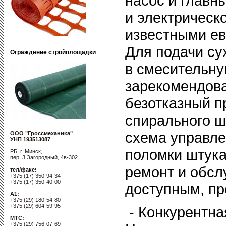
насос и главн
и электрическ
известными ев
Для подачи су
Ограждение стройплощадки
в смесительн
зарекомендов
безотказный п
спирального 
схема управле
ООО "Гроссмеханика"
УНП 193513087
поломки штука
РБ, г. Минск,
пер. 3 Загородный, 4в-302
ремонт и обсл
тел/факс:
+375 (17) 350-94-34
+375 (17) 350-40-00
доступным, п
A1:
+375 (29) 180-54-80
+375 (29) 604-59-95
- Конкурентна
MTC:
+375 (29) 756-07-69