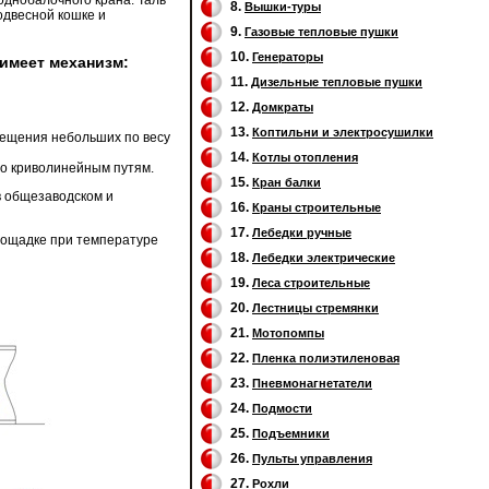
8.
Вышки-туры
одвесной кошке и
9.
Газовые тепловые пушки
10.
Генераторы
имеет механизм:
11.
Дизельные тепловые пушки
12.
Домкраты
13.
Коптильни и электросушилки
мещения небольших по весу
14.
Котлы отопления
по криволинейным путям.
15.
Кран балки
в общезаводском и
16.
Краны строительные
17.
Лебедки ручные
лощадке при температуре
18.
Лебедки электрические
19.
Леса строительные
20.
Лестницы стремянки
21.
Мотопомпы
22.
Пленка полиэтиленовая
23.
Пневмонагнетатели
24.
Подмости
25.
Подъемники
26.
Пульты управления
27.
Рохли