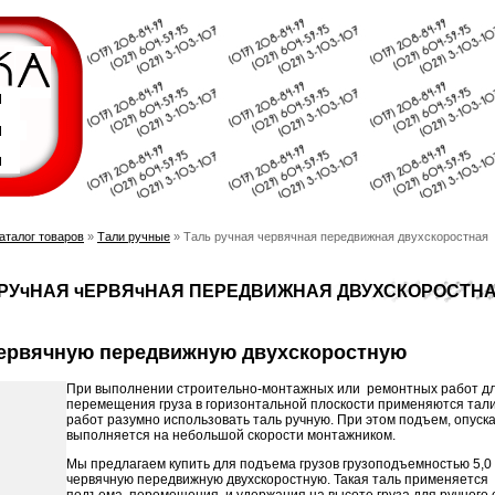
аталог товаров
»
Тали ручные
» Таль ручная червячная передвижная двухскоростная
 РУчНАЯ чЕРВЯчНАЯ ПЕРЕДВИЖНАЯ ДВУХСКОРОСТН
червячную передвижную двухскоростную
При выполнении строительно-монтажных или ремонтных работ дл
перемещения груза в горизонтальной плоскости применяются та
работ разумно использовать таль ручную. При этом подъем, опус
выполняется на небольшой скорости монтажником.
Мы предлагаем купить для подъема грузов грузоподъемностью 5,0 т
червячную передвижную двухскоростную. Такая таль применяется 
подъема, перемещения и удержания на высоте груза для ручного 