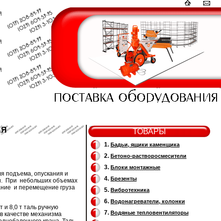
АЯ
ТОВАРЫ
1.
Бадьи, ящики каменщика
2.
Бетоно-растворосмесители
3.
Блоки монтажные
я подъема, опускания и
4.
Брезенты
ли. При небольших объемах
кание и перемещение груза
5.
Вибротехника
6.
Водонагреватели, колонки
 и 8,0 т таль ручную
7.
Водяные тепловентиляторы
в качестве механизма
однобалочного крана. Таль