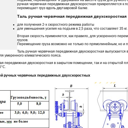
ручная червячная передвижная двухскоростная прикрепляется к п
перемещает груз вдоль двутавровой балке.
Таль ручная червячная передвижная двухскоростная 
для получения 2-х скоростного режима работы
для уменьшения усилия на подъем в 2,5 раза, что составляет 35 кг.
Вторая скорость применяется, как правило, для ускоренного пере
грузов.
Перемещение груза возможно не только по прямолинейным, но и 
Таль ручная червячная передвижная двухскоростная выпускается 
я умеренного климатического пояса.
ая передвижная двухскоростная в закрытом помещении, так и на открытой п
0°С.
лей ручных червячных передвижных двухскоростных