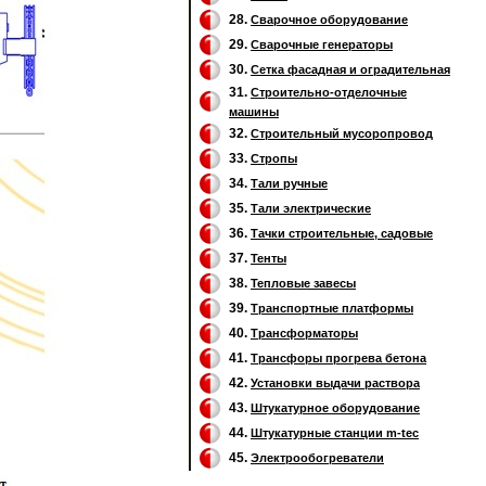
28.
Сварочное оборудование
29.
Cварочные генераторы
30.
Сетка фасадная и оградительная
31.
Строительно-отделочные
машины
32.
Cтроительный мусоропровод
33.
Стропы
34.
Тали ручные
35.
Тали электрические
36.
Тачки строительные, садовые
37.
Тенты
38.
Тепловые завесы
39.
Транспортные платформы
40.
Трансформаторы
41.
Трансфоры прогрева бетона
42.
Установки выдачи раствора
43.
Штукатурное оборудование
44.
Штукатурные станции m-tec
45.
Электрообогреватели