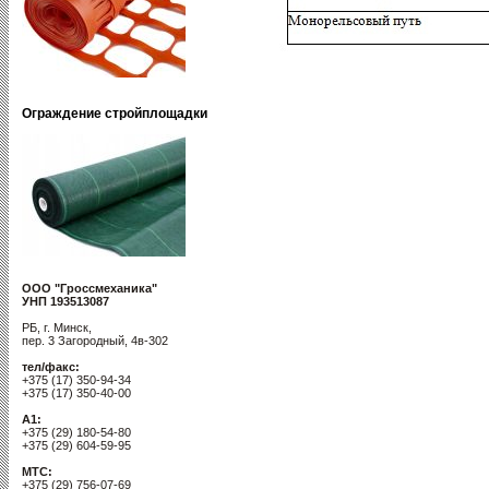
Ограждение стройплощадки
ООО "Гроссмеханика"
УНП 193513087
РБ, г. Минск,
пер. 3 Загородный, 4в-302
тел/факс:
+375 (17) 350-94-34
+375 (17) 350-40-00
A1:
+375 (29) 180-54-80
+375 (29) 604-59-95
MTC:
+375 (29) 756-07-69