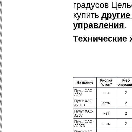
градусов Цель
купить
другие
управления
.
Технические 
Кнопка
К-во
Название
"стоп"
операци
Пульт XAC-
нет
2
A201
Пульт XAC-
есть
2
A2013
Пульт ХАС-
нет
2
А207
Пульт XAC-
есть
2
A2073