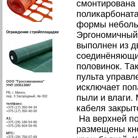
смонтирована 
поликарбоната
формы неболь
Эргономичный 
Ограждение стройплощадки
выполнен из д
соединёняющи
половинок. Та
пульта управл
ООО "Гроссмеханика"
исключает поп
УНП 193513087
РБ, г. Минск,
пыли и влаги.
пер. 3 Загородный, 4в-302
тел/факс:
кабеля закрыт
+375 (17) 350-94-34
+375 (17) 350-40-00
На верхней по
A1:
+375 (29) 180-54-80
+375 (29) 604-59-95
размещены кн
MTC:
+375 (29) 756-07-69