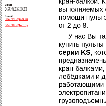
кран-балкой. 
Viber:
выполняемых 
+375-29-604-59-95
+375-29-656-05-69
помощи пульто
E-mail:
6045995@mail.ru
от 2 до 8.
6045995@h-m.by
У нас Вы та
купить пульты
серии KS,
кот
предназначен
кран-балками,
лебёдками и д
работающими 
электропитани
грузоподъемн