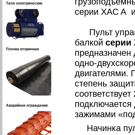
грузоподъемн
Тали электрические
серии XAC A 
Пульт управ
балкой
серии
Пленка вторичная
предназначен 
одно-двухско
двигателями. 
степень защиты
соответствует 
подключается
Аварийное ограждение
зажимами «под
Начинка пул