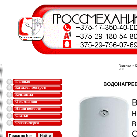
Главная
»
К
200
Главная
ВОДОНАГРЕВ
Каталог товаров
Контакты
В
О компании
Наши новости
н
Статьи
в
Фотогалерея
С