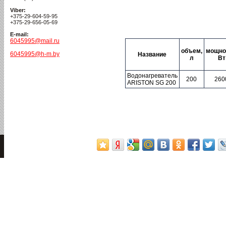
Viber:
+375-29-604-59-95
+375-29-656-05-69
E-mail:
6045995@mail.ru
объем,
мощно
6045995@h-m.by
Название
л
Вт
Водонагреватель
200
260
ARISTON SG 200