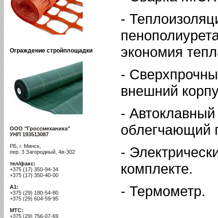
- Теплоизоляц
пенополиурета
экономия тепл
Ограждение стройплощадки
- Сверхпрочны
внешний корпу
- Автоклавный
облегчающий 
ООО "Гроссмеханика"
УНП 193513087
РБ, г. Минск,
- Электрическ
пер. 3 Загородный, 4в-302
тел/факс:
комплекте.
+375 (17) 350-94-34
+375 (17) 350-40-00
- Термометр.
A1:
+375 (29) 180-54-80
+375 (29) 604-59-95
MTC:
+375 (29) 756-07-69