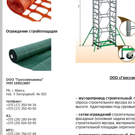
Ограждение стройплощадки
ООО «Гроссм
ООО "Гроссмеханика"
УНП 193513087
РБ, г. Минск,
пер. 3 Загородный, 4в-302
–
мусоропровод строительный
,
тел/факс:
сброса строительного мусора из 
+375 (17) 350-94-34
высоте. Адаптирован под суровые
+375 (17) 350-40-00
–
сетки ограждений
строительных
A1:
фасадные (основная задача кото
+375 (29) 180-54-80
строительного мусора, материало
+375 (29) 604-59-95
строительной площадке опрятного
MTC:
+375 (29) 756-07-69