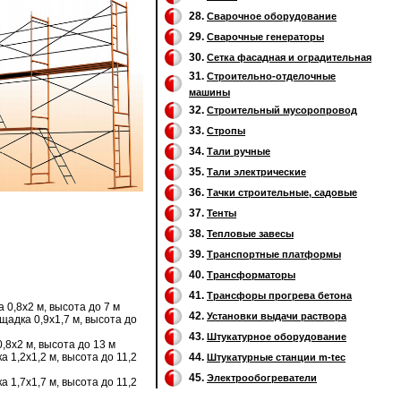
28.
Сварочное оборудование
29.
Cварочные генераторы
30.
Сетка фасадная и оградительная
31.
Строительно-отделочные
машины
32.
Cтроительный мусоропровод
33.
Стропы
34.
Тали ручные
35.
Тали электрические
36.
Тачки строительные, садовые
37.
Тенты
38.
Тепловые завесы
39.
Транспортные платформы
40.
Трансформаторы
41.
Трансфоры прогрева бетона
 0,8х2 м, высота до 7 м
42.
Установки выдачи раствора
адка 0,9х1,7 м, высота до
43.
Штукатурное оборудование
,8х2 м, высота до 13 м
 1,2х1,2 м, высота до 11,2
44.
Штукатурные станции m-tec
45.
Электрообогреватели
 1,7х1,7 м, высота до 11,2