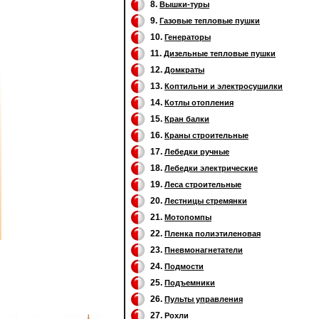
8.
Вышки-туры
9.
Газовые тепловые пушки
10.
Генераторы
11.
Дизельные тепловые пушки
12.
Домкраты
13.
Коптильни и электросушилки
14.
Котлы отопления
15.
Кран балки
16.
Краны строительные
17.
Лебедки ручные
18.
Лебедки электрические
19.
Леса строительные
20.
Лестницы стремянки
21.
Мотопомпы
22.
Пленка полиэтиленовая
23.
Пневмонагнетатели
24.
Подмости
25.
Подъемники
26.
Пульты управления
27.
Рохли