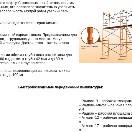
о к люфту. С помощью новой технологии мы
ным, что позволило значительно увеличить
я способность каждой рамы увеличилась
 производство лесов, сравнимых с
ономичный вариант лесов. Предназначены для
ов, в труднодоступных местах. Могут
 и снаружи. Достоинство – очень низкая
нологии обжима трубы леса рассчитаны для
60 м (диаметр трубы 42 мм) и до 80 м
ессиональная группа лесов.
е леса, позволяющие использовать их на
оте до 100 м).
Быстровозводимые передвижные вышки-туры:
– Радиан-Л – рабочая площадка
– Радиан-Альфа – рабочая площ
9 м
– Радиан – рабочая площадка 0
– Атлант-12 – рабочая площадка
м
– Атлант-17 – рабочая площадка
м