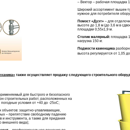
– Вектор – рабочая площадка 1,
Широкий ассортимент вышек-т
нужное для потребителя обор
Помост «Дуэт»
– для отделочн
высоте до 1,8 м (до 3,6 м в сд
площадки 0,55х1,9 м.
Столик малярный:
площадка 1,
нагрузка 150 кг.
Подмости каменщика
разборны
высота регулируется от 1,05 до 
еханика»
также осуществляет продажу следующего строительного оборуд
 применяемый для быстрого и безопасного
зон строительных работ, расположенных на
 погодные условия от +40 до -25оС;
 объектов: защитно-улавливающие,
рых – препятствие свободному падению
в и инструмента, а также для придания
 внешнего вида);