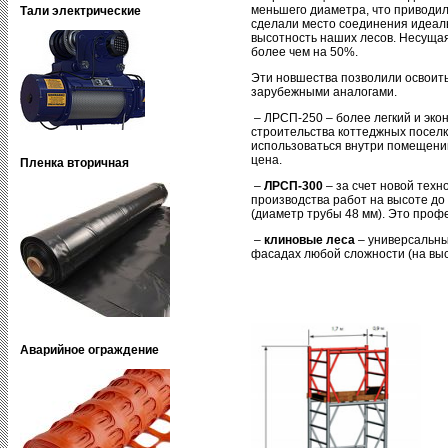
меньшего диаметра, что приводил
Тали электрические
сделали место соединения идеаль
высотность наших лесов. Несуща
более чем на 50%.
Эти новшества позволили освоить
зарубежными аналогами.
– ЛРСП-250 – более легкий и эк
строительства коттеджных поселк
использоваться внутри помещений
цена.
Пленка вторичная
–
ЛРСП-300
– за счет новой тех
производства работ на высоте до 
(диаметр трубы 48 мм). Это проф
–
клиновые леса
– универсальны
фасадах любой сложности (на выс
Аварийное ограждение