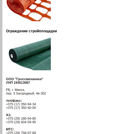
Ограждение стройплощадки
ООО "Гроссмеханика"
УНП 193513087
РБ, г. Минск,
пер. 3 Загородный, 4в-302
тел/факс:
+375 (17) 350-94-34
+375 (17) 350-40-00
A1:
+375 (29) 180-54-80
+375 (29) 604-59-95
MTC:
+375 (29) 756-07-69